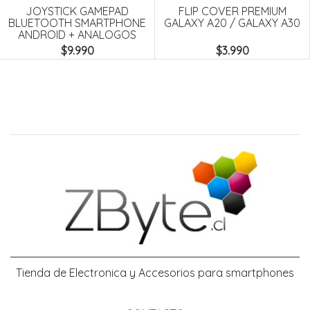
YSTICK GAMEPAD
FLIP COVER PREMIUM
PACK 
OOTH SMARTPHONE
GALAXY A20 / GALAXY A30
+ VI
ROID + ANALOGOS
$9.990
$3.990
Tienda de Electronica y Accesorios para smartphones