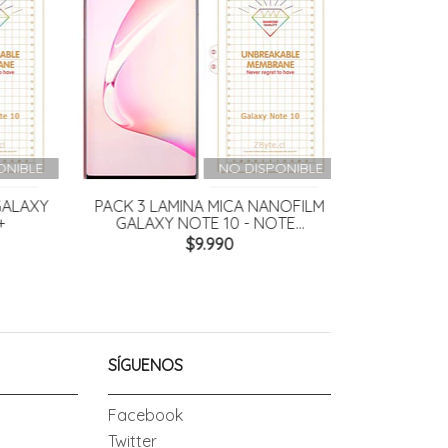
NIBLE
NO DISPONIBLE
ALAXY
PACK 3 LAMINA MICA NANOFILM
FLIPCOVE
GALAXY NOTE 10 - NOTE...
GALAXY A
$9.990
SÍGUENOS
Facebook
Twitter