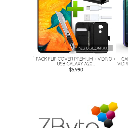
O DISPONIBLE
NO DISPONIBLE
 GALAXY A20 /
PACK FLIP COVER PREMIUM + VIDRIO +
CAR
A30
USB GALAXY A20...
VIDRI
0
$5.990