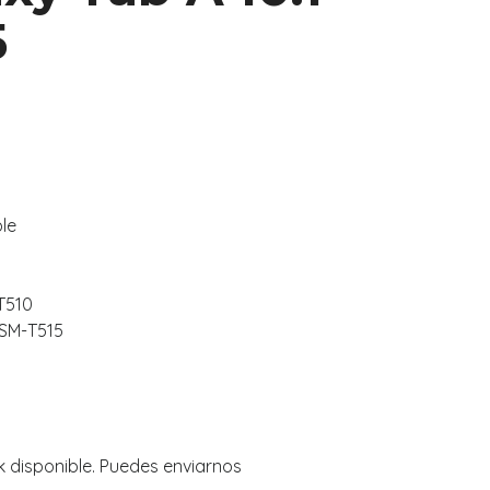
5
le
-T510
 SM-T515
k disponible. Puedes enviarnos