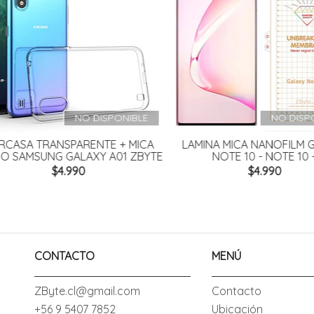
NO DISPONIBLE
NO DISPO
CASA TRANSPARENTE + MICA
LAMINA MICA NANOFILM G
O SAMSUNG GALAXY A01 ZBYTE
NOTE 10 - NOTE 10 +
$4.990
$4.990
CONTACTO
MENÚ
ZByte.cl@gmail.com
Contacto
+56 9 5407 7852
Ubicación