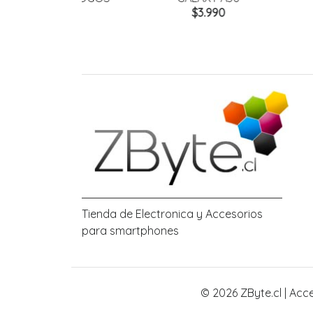
0
$3.990
Tienda de Electronica y Accesorios
para smartphones
© 2026 ZByte.cl | Acc