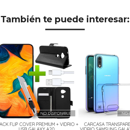
También te puede interesar:
NO DISPONIBLE
NO DISPO
LIP COVER PREMIUM + VIDRIO +
CARCASA TRANSPARENTE +
USB GALAXY A20...
VIDRIO SAMSUNG GALAXY A0