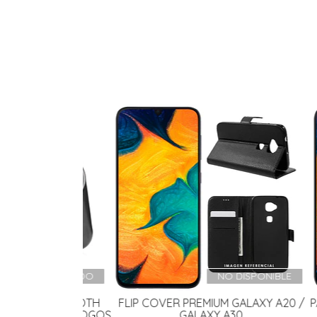
AGOTADO
NO DISPONIBLE
D BLUETOOTH
FLIP COVER PREMIUM GALAXY A20 /
PACK F
ID + ANALOGOS
GALAXY A30