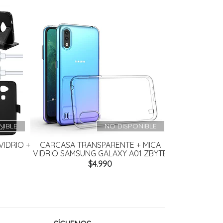
NIBLE
NO DISPONIBLE
VIDRIO +
CARCASA TRANSPARENTE + MICA
LAMINA MI
VIDRIO SAMSUNG GALAXY A01 ZBYTE
NOTE 
$4.990