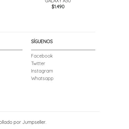
GALAXY A30
G
$1.490
SÍGUENOS
Facebook
Twitter
Instagram
Whatsapp
ollado por Jumpseller
.