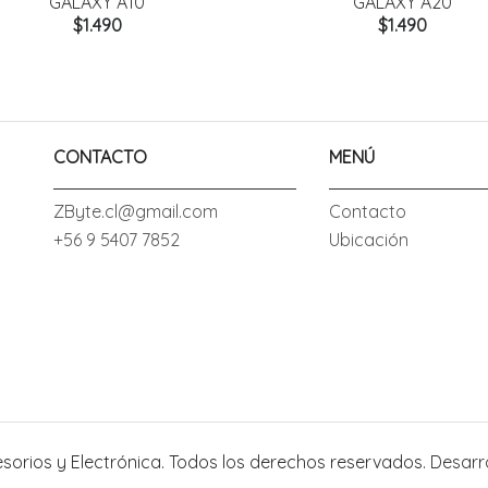
GALAXY A10
GALAXY A20
$1.490
$1.490
CONTACTO
MENÚ
ZByte.cl@gmail.com
Contacto
+56 9 5407 7852
Ubicación
esorios y Electrónica. Todos los derechos reservados.
Desarr