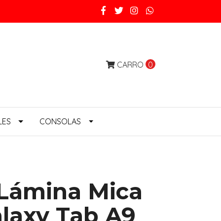
CARRO
0
LES
CONSOLAS
 Lámina Mica
alaxy Tab A9