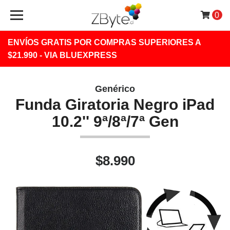
0
ENVÍOS GRATIS POR COMPRAS SUPERIORES A
$21.990 - VIA BLUEXPRESS
Genérico
Funda Giratoria Negro iPad
10.2'' 9ª/8ª/7ª Gen
$8.990