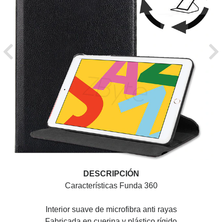
Previous
Ne
DESCRIPCIÓN
Características Funda 360
Interior suave de microfibra anti rayas
Fabricada en cuerina y plástico rígido