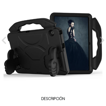
Previous
Ne
DESCRIPCIÓN