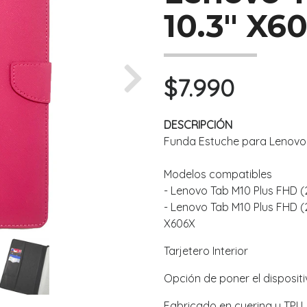
10.3" X6
$7.990
Next
DESCRIPCIÓN
Funda Estuche para Lenovo 
Modelos compatibles
- Lenovo Tab M10 Plus FHD (
- Lenovo Tab M10 Plus FHD (
X606X
Tarjetero Interior
Opción de poner el dispositi
Fabricado en cuerina y TPU