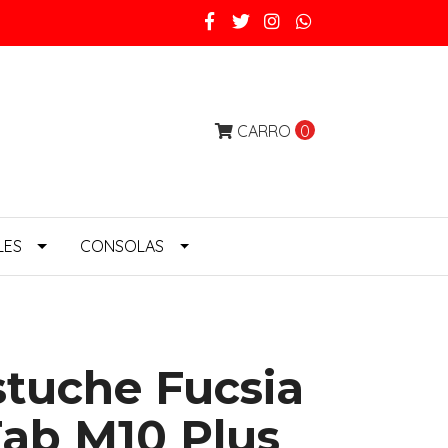
CARRO
0
LES
CONSOLAS
tuche Fucsia
ab M10 Plus