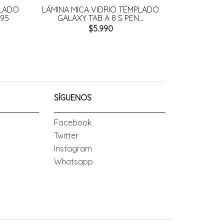
PLADO
LÁMINA MICA VIDRIO TEMPLADO
LÁMINA MI
295
GALAXY TAB A 8 S PEN...
GALAXY TAB 
$5.990
SÍGUENOS
Facebook
Twitter
Instagram
Whatsapp