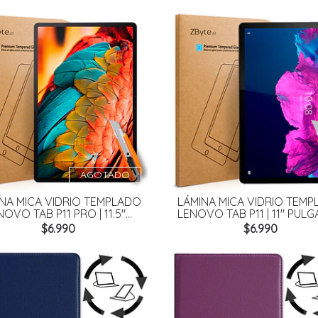
AGOTADO
NA MICA VIDRIO TEMPLADO
LÁMINA MICA VIDRIO TEM
OVO TAB P11 PRO | 11.5"...
LENOVO TAB P11 | 11" PUL
$6.990
$6.990