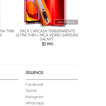
AGOTADO
RA THIN
PACK CARCASA TRANSPARENTE
PACK CAR
S
ULTRA THIN + MICA VIDRIO SAMSUNG
REFORZADA
GALAXY...
SAMS
$3.990
SÍGUENOS
Facebook
Twitter
Instagram
Whatsapp