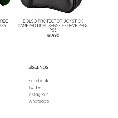
ERDE
BOLSO PROTECTOR JOYSTICK
BOLSO PR
PS5
GAMEPAD DUAL SENSE RELIEVE PARA
GAMEPAD UNIV
PS5
$6.990
SÍGUENOS
Facebook
Twitter
Instagram
Whatsapp