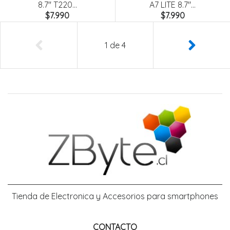
8.7'' T220...
A7 LITE 8.7''...
$7.990
$7.990
1
de
4
Tienda de Electronica y Accesorios para smartphones
CONTACTO