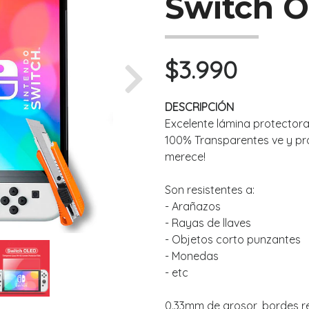
Switch 
$3.990
Next
DESCRIPCIÓN
Excelente lámina protectora
100% Transparentes ve y pro
merece!
Son resistentes a:
- Arañazos
- Rayas de llaves
- Objetos corto punzantes
- Monedas
- etc
0.33mm de grosor, bordes 