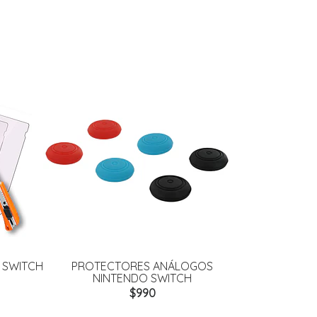
 SWITCH
PROTECTORES ANÁLOGOS
TAPA PORTA P
NINTENDO SWITCH
$990