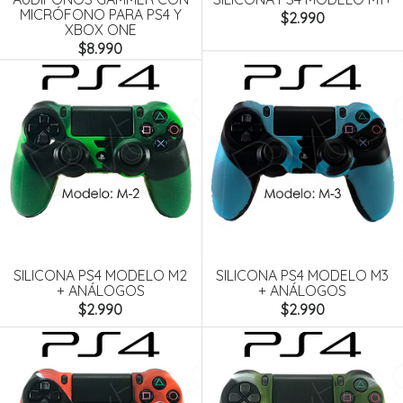
MICRÓFONO PARA PS4 Y
$2.990
XBOX ONE
$8.990
SILICONA PS4 MODELO M2
SILICONA PS4 MODELO M3
+ ANÁLOGOS
+ ANÁLOGOS
$2.990
$2.990